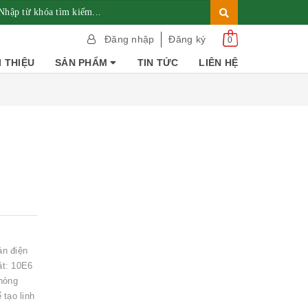
Đăng nhập
Đăng ký
0
I THIỆU
SẢN PHẨM
TIN TỨC
LIÊN HỆ
ản điện
ặt: 10E6
phòng
tạo linh