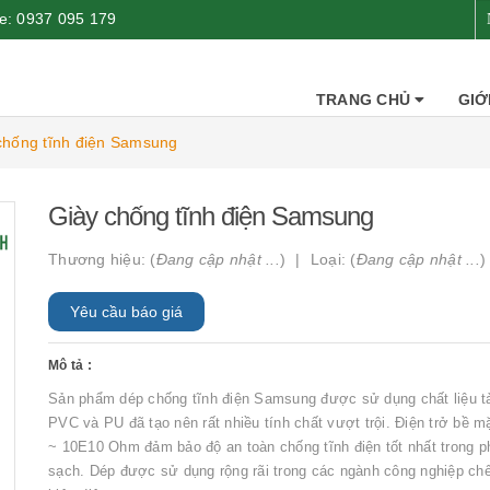
ne:
0937 095 179
TRANG CHỦ
GIỚ
chống tĩnh điện Samsung
Giày chống tĩnh điện Samsung
Thương hiệu: (
Đang cập nhật ...
)
Loại: (
Đang cập nhật ...
)
Yêu cầu báo giá
Mô tả :
Sản phẩm dép chống tĩnh điện Samsung được sử dụng chất liệu t
PVC và PU đã tạo nên rất nhiều tính chất vượt trội. Điện trở bề m
~ 10E10 Ohm đảm bảo độ an toàn chống tĩnh điện tốt nhất trong 
sạch. Dép được sử dụng rộng rãi trong các ngành công nghiệp chế 