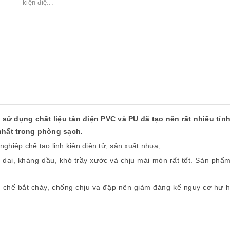
kiện điệ...
sử dụng chất liệu tản điện PVC và PU đã tạo nên
rất nhiều tín
nhất trong phòng sạch.
ghiệp chế tạo linh kiện điện tử, sản xuất nhựa,…
o dai, kháng dầu, khó trầy xước và chịu mài mòn rất tốt. Sản ph
 chế bắt cháy, chống chịu va đập nên giảm đáng kể nguy cơ hư h