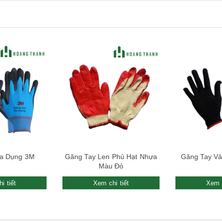
Xem nhanh
a Dụng 3M
Găng Tay Len Phủ Hạt Nhựa
Găng Tay Vả
Màu Đỏ
i tiết
Xem chi tiết
Xem c