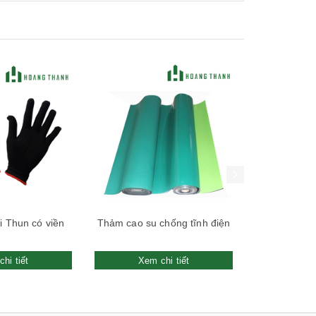
Xem nhanh
Xem nhanh
i Thun có viền
Thảm cao su chống tĩnh điện
Mặt nạ phò
hi tiết
Xem chi tiết
Xem 