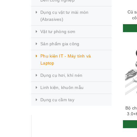
Đèn công nghiệp
Củ s
Dụng cụ vật tư mài mòn
cô
(Abrasives)
Vật tư phòng sơn
Sản phẩm gia công
Phụ kiện IT - Máy tính và
Laptop
Dụng cụ hơi, khí nén
Linh kiện, khuôn mẫu
Dụng cụ cầm tay
Bộ ch
3.0+
CÔNG TY TNHH DỊCH VỤ &
THƯƠNG MẠI TỔNG HỢP
HOÀNG THANH