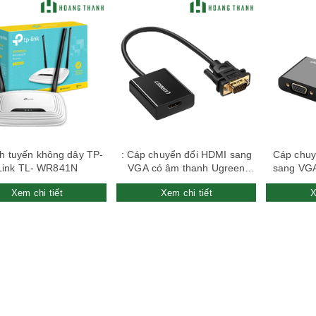
nh tuyến không dây TP-
: Cáp chuyển đổi HDMI sang
Cáp chuy
Link TL- WR841N
VGA có âm thanh Ugreen
sang VG
20694
Xem chi tiết
Xem chi tiết
X