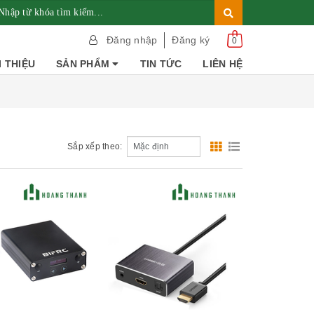
Đăng nhập
Đăng ký
0
I THIỆU
SẢN PHẨM
TIN TỨC
LIÊN HỆ
Sắp xếp theo:
Xem nhanh
Xem nhanh