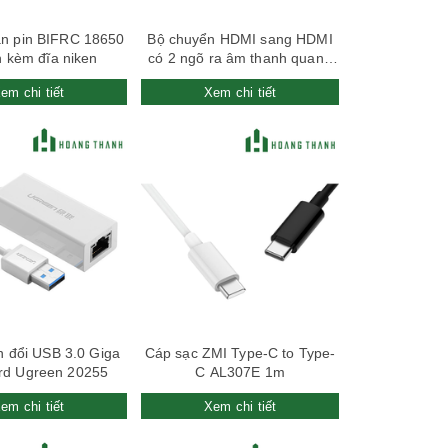
n pin BIFRC 18650
Bộ chuyển HDMI sang HDMI
n kèm đĩa niken
có 2 ngõ ra âm thanh quang
SPDIF và Audio 3.5mm
em chi tiết
Xem chi tiết
Ugreen 40281
Xem nhanh
Xem nhanh
 đổi USB 3.0 Giga
Cáp sạc ZMI Type-C to Type-
rd Ugreen 20255
C AL307E 1m
em chi tiết
Xem chi tiết