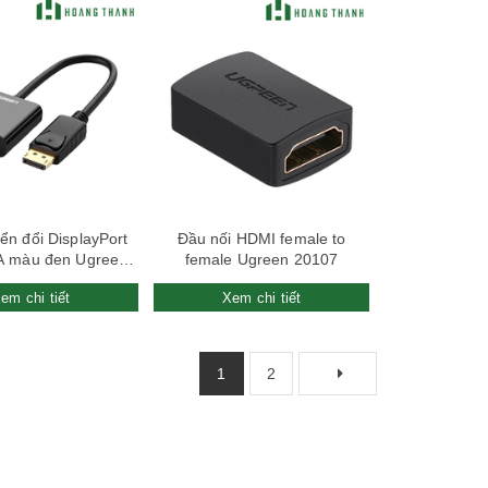
Xem nhanh
Xem nhanh
ển đổi DisplayPort
Đầu nối HDMI female to
A màu đen Ugreen
female Ugreen 20107
20415
em chi tiết
Xem chi tiết
1
2