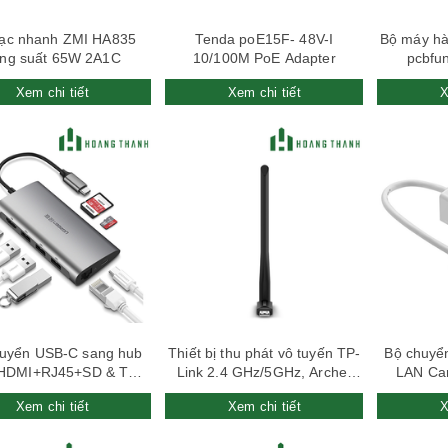
ạc nhanh ZMI HA835
Tenda poE15F- 48V-I
Bộ máy hà
ng suất 65W 2A1C
10/100M PoE Adapter
pcbfu
Xem chi tiết
Xem chi tiết
X
uyển USB-C sang hub
Thiết bị thu phát vô tuyến TP-
Bộ chuyển
HDMI+RJ45+SD & TF
Link 2.4 GHz/5GHz, Archer
LAN Ca
Ugreen 50538
T2U PLUS
Xem chi tiết
Xem chi tiết
X