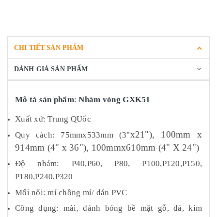
CHI TIẾT SẢN PHẨM
ĐÁNH GIÁ SẢN PHẨM
Mô tả sản phẩm
:
Nhám vòng GXK51
Xuất xứ: Trung QUốc
x21
"
), 100mm x
Quy cách: 75mmx533mm (3
"
914mm (4
"
x 36
"
), 100mmx610mm
(4" X 24"
)
Độ nhám:
P40,P60, P80, P100,P120,P150,
P180,P240,P320
Mối nối: mí chồng mí/ dán PVC
Công dụng: mài, đánh bóng bề mặt gỗ, đá, kim