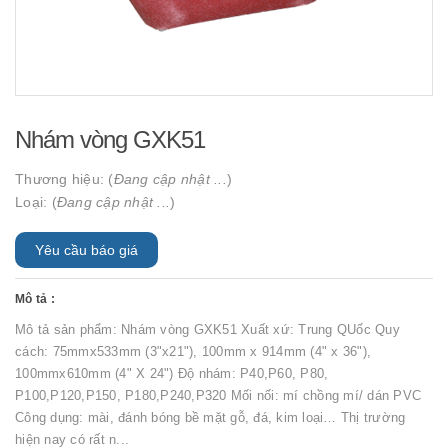
Nhám vòng GXK51
Thương hiệu: (
Đang cập nhật ...
)
Loại: (
Đang cập nhật ...
)
Yêu cầu báo giá
Mô tả :
Mô tả sản phẩm: Nhám vòng GXK51 Xuất xứ: Trung QUốc Quy
cách: 75mmx533mm (3"x21"), 100mm x 914mm (4" x 36"),
100mmx610mm (4" X 24") Độ nhám: P40,P60, P80,
P100,P120,P150, P180,P240,P320 Mối nối: mí chồng mí/ dán PVC
Công dụng: mài, đánh bóng bề mặt gỗ, đá, kim loại… Thị trường
hiện nay có rất n...